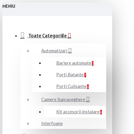
MENIU
Toate Categoriile
Automatizari
Bariere automate
3
Porti Batante
7
Porti Culisante
6
Camere Supraveghere
Kit accesorii instalare
6
Interfoane