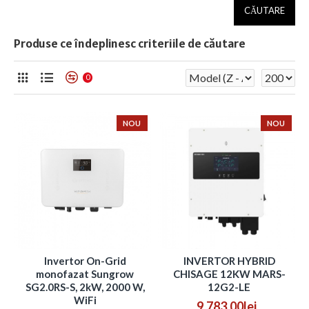
CĂUTARE
Produse ce îndeplinesc criteriile de căutare
0
NOU
NOU
Invertor On-Grid
INVERTOR HYBRID
monofazat Sungrow
CHISAGE 12KW MARS-
SG2.0RS-S, 2kW, 2000 W,
12G2-LE
WiFi
9.783,00lei