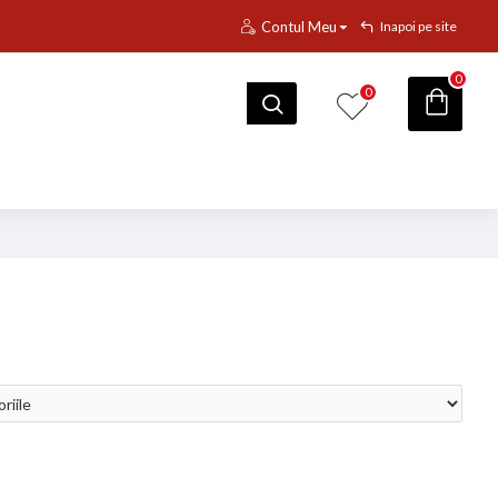
Contul Meu
Inapoi pe site
0
0