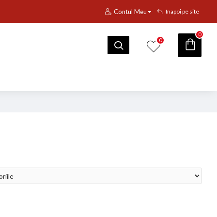
Contul Meu
Inapoi pe site
0
0