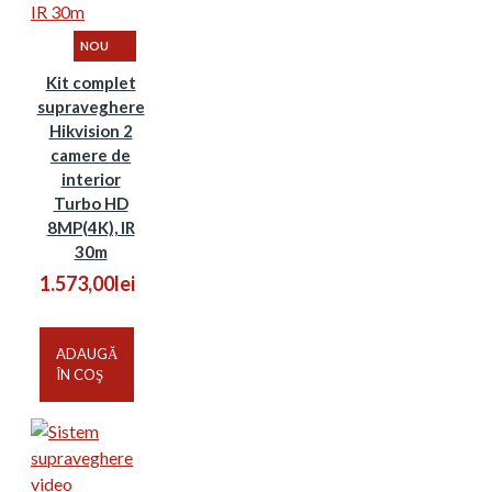
NOU
Kit complet
supraveghere
Hikvision 2
camere de
interior
Turbo HD
8MP(4K), IR
30m
1.573,00lei
ADAUGĂ
ÎN COŞ