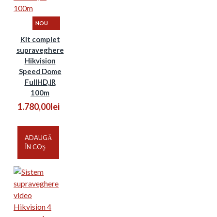
NOU
Kit complet
supraveghere
Hikvision
Speed Dome
FullHD,IR
100m
1.780,00lei
ADAUGĂ
ÎN COŞ