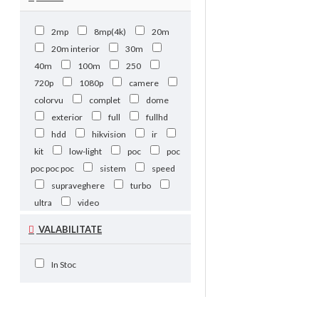
2mp
8mp(4k)
20m
20m interior
30m
40m
100m
250
720p
1080p
camere
colorvu
complet
dome
exterior
full
fullhd
hdd
hikvision
ir
kit
low-light
poc
poc
poc poc poc
sistem
speed
supraveghere
turbo
ultra
video
VALABILITATE
In Stoc