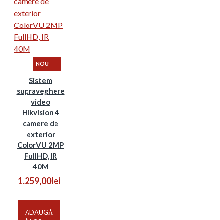
NOU
Sistem
supraveghere
video
Hikvision 4
camere de
exterior
ColorVU 2MP
FullHD, IR
40M
1.259,00lei
ADAUGĂ