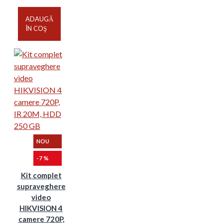
ADAUGĂ
ÎN COŞ
NOU
-7 %
Kit complet
supraveghere
video
HIKVISION 4
camere 720P,