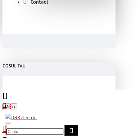
Contact
COSUL TAU
Menu
0