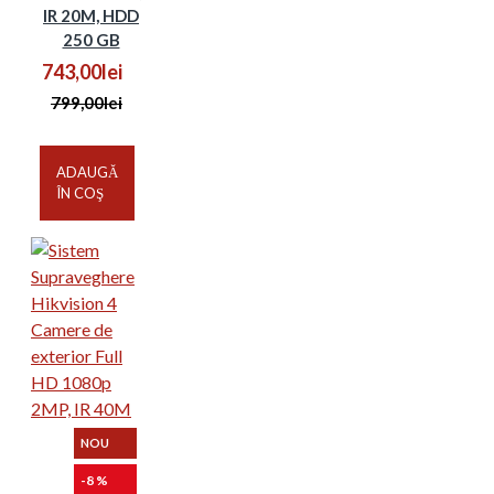
IR 20M, HDD
250 GB
743,00lei
799,00lei
ADAUGĂ
ÎN COŞ
NOU
-8 %