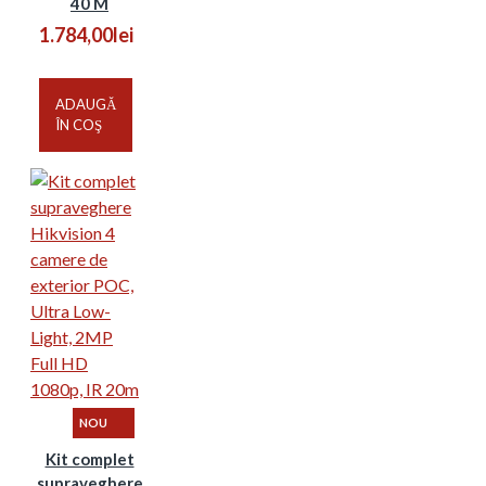
40 M
1.784,00lei
ADAUGĂ
ÎN COŞ
NOU
Kit complet
supraveghere