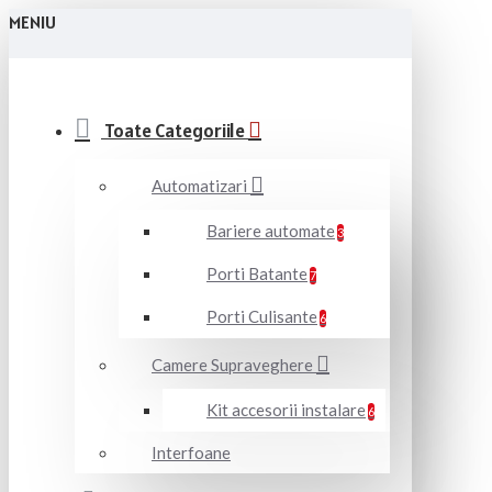
MENIU
Toate Categoriile
Automatizari
Bariere automate
3
Porti Batante
7
Porti Culisante
6
Camere Supraveghere
Kit accesorii instalare
6
Interfoane