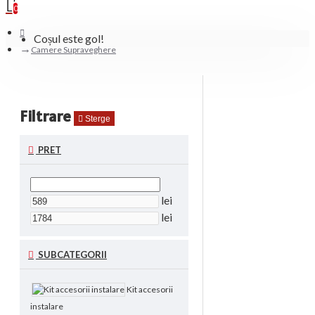
0
Coșul este gol!
Camere Supraveghere
Filtrare
Sterge
PRET
lei
lei
SUBCATEGORII
Kit accesorii
instalare