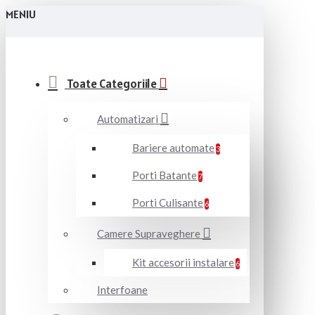
MENIU
Toate Categoriile
Automatizari
Bariere automate
3
Porti Batante
7
Porti Culisante
6
Camere Supraveghere
Kit accesorii instalare
6
Interfoane