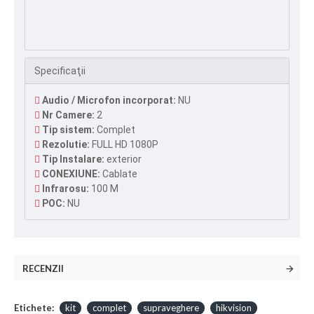
Specificaţii
Audio / Microfon incorporat:
NU
Nr Camere:
2
Tip sistem:
Complet
Rezolutie:
FULL HD 1080P
Tip Instalare:
exterior
CONEXIUNE:
Cablate
Infrarosu:
100 M
POC:
NU
RECENZII
Etichete:
kit
complet
supraveghere
hikvision