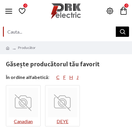
0
0
Producător
Găseşte producătorul tău favorit
În ordine alfabetică:
C
F
H
J
Canadian
DEYE