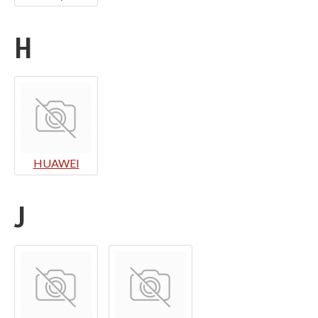
H
HUAWEI
J