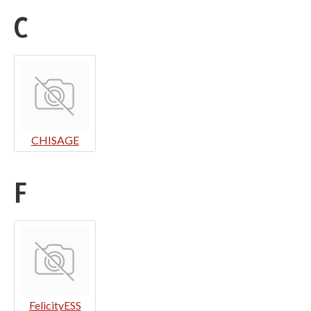
C
CHISAGE
F
FelicityESS