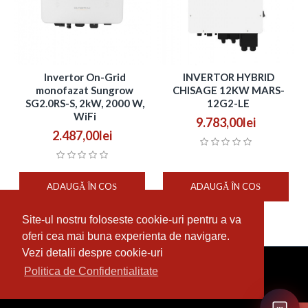
Invertor On-Grid
INVERTOR HYBRID
monofazat Sungrow
CHISAGE 12KW MARS-
SG2.0RS-S, 2kW, 2000 W,
12G2-LE
WiFi
9.783,00lei
2.487,00lei
ADAUGĂ ÎN COŞ
ADAUGĂ ÎN COŞ
Site-ul nostru foloseste cookie-uri pentru a va
Afişare 1 - 2 din 2 (1 pagini)
oferi cea mai buna experienta de navigare.
Vezi detalii despre cookie-uri
Realizat cu
de Servicii Website
Politica de Confidentialitate